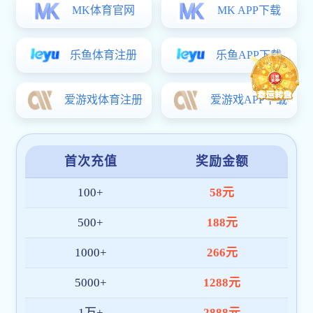
【国际足联世界杯全站登录地址】进攻看似停
住时，五外阵容可能正在创造下一步
当世界杯的淘汰赛进入白热化阶段，球迷们的呼吸往
往会随着皮球的传递而凝滞。我们习惯性地将目光锁
定在禁区内的刀光剑影，却常常忽略了那些看似平静
的边路倒脚与中场回传。在足球战术演变的暗流中，
一种反直觉的真理正在浮现：当对手的防线已经站...
南美解放者杯体能分配该信数据吗
关于「赫尔城阵容观察：下半场体能决定稳定
性」
MotoGP世界锦标赛成绩榜资料 · 用户常问
荷甲落后时淘汰赛需要哪些配合 · 用户常问
青岛海牛球队传统的比赛气质背景介绍 — 详细
说明
【国际足联世界杯全站登录地址】6月24日摩
洛哥vs海地中场组织