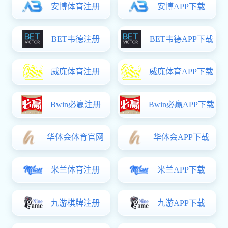
多端同步用户
故障快速恢复。
FIFA世界杯 - 2026国际足联世...
新功能隐私评估。
观赛与数据 · FIFA世界杯 - 2...
定期内部合规检查。
问答专区