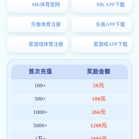
激发出球员们内心最深层的斗志与热血。对于罗马来
说，主场作战既是优势，也是一种压力。奥林匹克球
场的数万名球迷将为他们的每一次进攻呐喊，也将在
每一次失误时送上叹息。而对于佛罗伦萨而言，客场
挑战一支充满侵略性的罗马，则需要他们拥有更加沉
稳的心态与冷静的判断。这种心理上的博弈，往往会
在比赛关键节点爆发出意想不到的力量，成为左右意
大利杯八强战走向的重要因素。
此外，这场比赛还将决定两支球队在未来杯赛道路上
的命运。无论是罗马还是佛罗伦萨，都深知意大利杯
冠军的分量。赢得奖杯不仅意味着荣誉，更能够为球
队注入一剂强心针，提升士气与自信心。在联赛竞争
愈发激烈的背景下，意大利杯成为了许多球队实现突
破的重要舞台。因此，这场意大利杯八强战的每一分