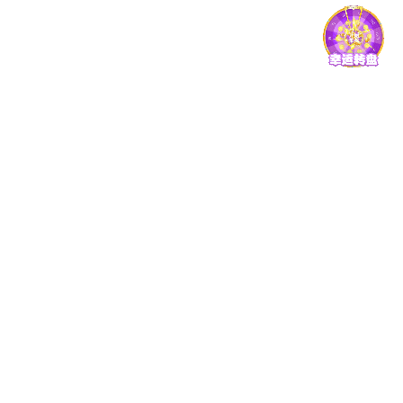
6月24日卡塔尔对波黑角球预测
角球，这个看似微不足道的定位球战术，往往能成
为改变一场足球比赛走...
2026-07-13
6月14日德国对库拉索角球预测