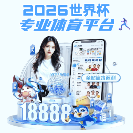
国际足联世界杯全站登录地址
· 技术驱动
FIFA世界杯...
青训潜力雷达...
区域服务拓展...
体育资讯
校园足球
队史助攻王
体育资讯资讯 #3689
2026-08-08 06:14
0
用于赛事提醒...
体育资讯
在这个充满悬念与激情的夜晚，意大利杯八强战将迎
来一场令人窒息的焦点对决：罗马对阵佛罗伦萨。这
不仅仅是一场普通的淘汰赛，更是一场承载着历史恩
怨与地域骄傲的“德比战”。当两支球队在罗马奥林匹
克球场狭路相逢，空气中仿佛弥漫着火药味与决斗的
号角。球迷们翘首以盼，期待着这场意大利杯八强战