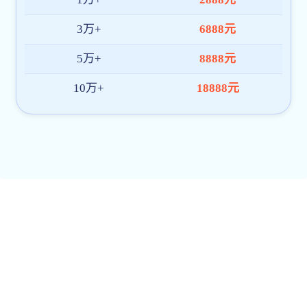
钟，每一次拼抢，都可能成为通往决赛的基石。球员
们绝不会轻易退缩，他们将在场上燃烧自己，为球队
争取那一线生机。
从更宏观的层面看，这场德比战也反映出意大利足球
的多元魅力。罗马与佛罗伦萨代表着意大利不同地区
的文化底蕴与足球哲学，他们的碰撞让意大利足球的
多样性得以充分展示。在这个全球化的时代，意甲联
赛的观赏性正在不断提升，而意大利杯作为传统赛
事，依然保留着独特的魅力与激情。无论是老球迷还
是新观众，都能在这场比赛中找到属于自己的兴奋
点。
综上所述，意大利杯八强战罗马对阵佛罗伦萨的德比
冲突，不仅仅是一场比赛，更是一场充满情感与悬念