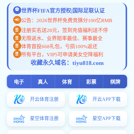
从来不在于纸面上的数字，而在于绿茵场上那一刻的
爆发、灵动与决断。当艾蒂安在边路完成一次匪夷所
思的过人，或是用一脚精准的传中撕开巴西队看似固
若金汤的防线时，一个尖锐的问题浮出水面：德里克
·艾蒂安对阵巴西首发价值，是否真的被市场与舆论
严重低估了？
要回答这个问题，我们必须先剥离掉海地国家队世界
排名靠后所带来的固有偏见。德里克·艾蒂安并非籍
籍无名之辈，他在法甲联赛中已经证明了自己具备在
高压环境下完成突破与组织的能力。与巴西队的比
赛，恰恰是检验一名球员真实水准的试金石。巴西队
拥有全世界最为豪华的边后卫与中场配置，但艾蒂安
在比赛中所展现出的那种敢于拿球、敢于正面冲击对