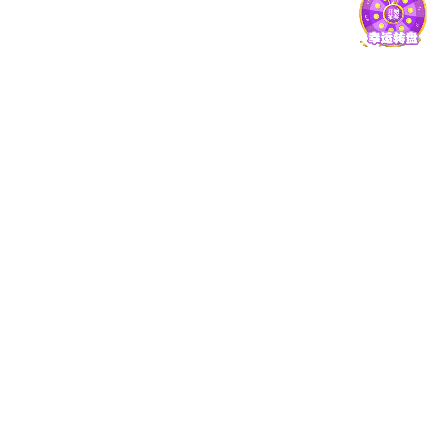
为改变一场足球比赛走...
2026-07-13
6月14日德国对库拉索角球预测
在世界杯的赛场上，每一场比赛都如同一部扣人心
弦的戏剧，而角球往往...