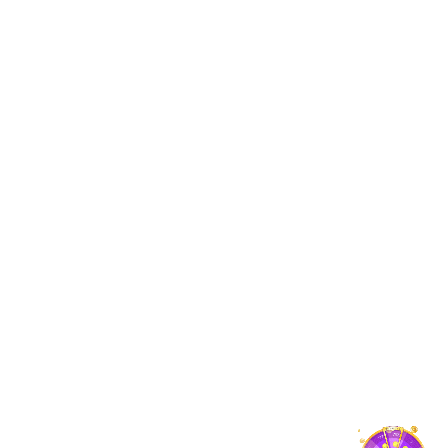
延伸阅读
6月24日卡塔尔对波黑角球预测
角球，这个看似微不足道的定位球战术，往往能成