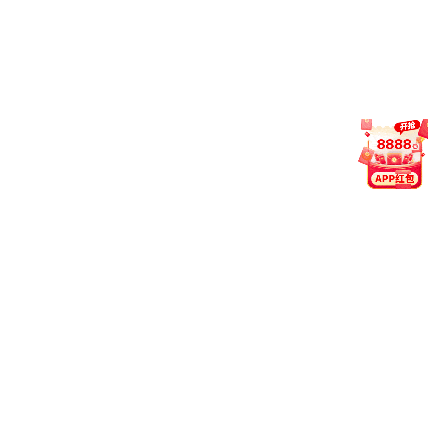
世界杯葡萄牙vs乌兹别克斯坦争头名前瞻
在世界杯的浩瀚星河中，总有些对决看似出人意
料，实则暗藏玄机。当欧...
2026-07-12